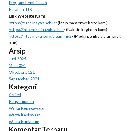
Program Pembiasaan
Peranan TIK
Link Website Kami
https://mtsalinayah.sch.id/
(Main master website kami);
https://info.mtsalinayah.sch.id
/ (Buletin kegiatan kami);
https://mtsalinayah.org/elearning2
/ (Media pembelajaran jarak
jauh)
Arsip
Juni 2025
Mei 2024
Oktober 2021
September 2021
Kategori
Artikel
Pengumuman
Warta Kepegawaian
Warta Kesiswaan
Warta Kurikulum
Komentar Terbaru