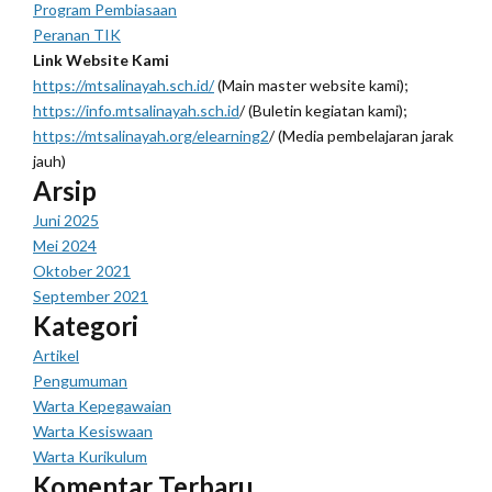
Program Pembiasaan
Peranan TIK
Link Website Kami
https://mtsalinayah.sch.id/
(Main master website kami);
https://info.mtsalinayah.sch.id
/ (Buletin kegiatan kami);
https://mtsalinayah.org/elearning2
/ (Media pembelajaran jarak
jauh)
Arsip
Juni 2025
Mei 2024
Oktober 2021
September 2021
Kategori
Artikel
Pengumuman
Warta Kepegawaian
Warta Kesiswaan
Warta Kurikulum
Komentar Terbaru