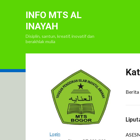
INFO MTS AL
INAYAH
Disiplin, santun, kreatif, inovatif dan
berakhlak mulia
Kat
Berita
Liput
Login
ASESM