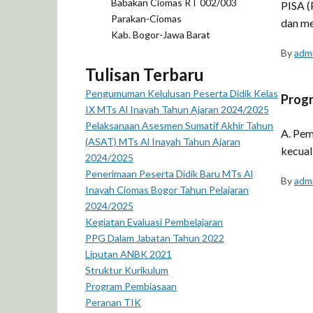
Babakan Ciomas RT 002/003
PISA (
Parakan-Ciomas
dan me
Kab. Bogor-Jawa Barat
By
adm
Tulisan Terbaru
Pengumuman Kelulusan Peserta Didik Kelas
Prog
IX MTs Al Inayah Tahun Ajaran 2024/2025
Pelaksanaan Asesmen Sumatif Akhir Tahun
A. Pem
(ASAT) MTs Al Inayah Tahun Ajaran
kecual
2024/2025
Penerimaan Peserta Didik Baru MTs Al
By
adm
Inayah Ciomas Bogor Tahun Pelajaran
2024/2025
Kegiatan Evaluasi Pembelajaran
PPG Dalam Jabatan Tahun 2022
Liputan ANBK 2021
Struktur Kurikulum
Program Pembiasaan
Peranan TIK