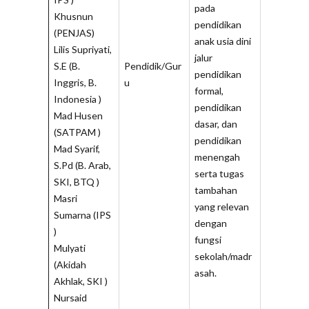
pada
Khusnun
pendidikan
(PENJAS)
anak usia dini
Lilis Supriyati,
jalur
S.E (B.
Pendidik/Gur
pendidikan
Inggris, B.
u
formal,
Indonesia )
pendidikan
Mad Husen
dasar, dan
(SATPAM )
pendidikan
Mad Syarif,
menengah
S.Pd (B. Arab,
serta tugas
SKI, BTQ )
tambahan
Masri
yang relevan
Sumarna (IPS
dengan
)
fungsi
Mulyati
sekolah/madr
(Akidah
asah.
Akhlak, SKI )
Nursaid