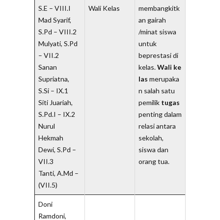
S.E – VIII.I
Wali Kelas
membangkitk
Mad Syarif,
an gairah
S.Pd – VIII.2
/minat siswa
Mulyati, S.Pd
untuk
– VII.2
beprestasi di
Sanan
kelas.
Wali
ke
Supriatna,
las
merupaka
S.Si – IX.1
n salah satu
Siti Juariah,
pemilik
tugas
S.Pd.I – IX.2
penting dalam
Nurul
relasi antara
Hekmah
sekolah,
Dewi, S.Pd –
siswa dan
VII.3
orang tua.
Tanti, A.Md –
(VII.5)
Doni
Ramdoni,