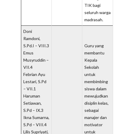
TIK bagi
seluruh warga
madrasah.
Doni
Ramdoni,
S.Pd.I – VIII.3
Guru yang
Emus
membantu
Musyruddin –
Kepala
VII.4
Sekolah
Febrian Ayu
untuk
Lestari, S.Pd
membimbing
– VII.1
siswa dalam
Haruman
mewujudkan
Setiawan,
disiplin kelas,
S.Pd – IX.3
sebagai
Ikna Sumarna,
manajer dan
S.Pd – VIII.4
motivator
Lilis Supriyati,
untuk