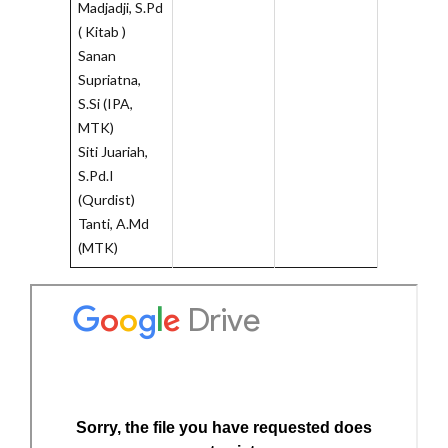
Madjadji, S.Pd
( Kitab )
Sanan
Supriatna,
S.Si (IPA,
MTK)
Siti Juariah,
S.Pd.I
(Qurdist)
Tanti, A.Md
(MTK)