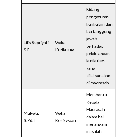
Bidang
pengaturan
kurikulum dan
bertanggung
jawab
Lilis Supriyati,
Waka
terhadap
S.E
Kurikulum
pelaksanaan
kurikulum
yang
dilaksanakan
di madrasah
Membantu
Kepala
Madrasah
Mulyati,
Waka
dalam hal
S.Pd.I
Kesiswaan
menangani
masalah