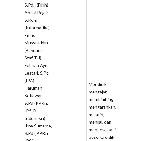
S.Pd.I (Fikih)
Abdul Rojak,
S.Kom
(Informatika)
Emus
Musyruddin
(B. Sunda,
Staf TU)
Febrian Ayu
Lestari, S.Pd
(IPA)
Mendidik,
Haruman
mengajar,
Setiawan,
membimbing,
S.Pd (PPKn,
mengarahkan,
IPS, B.
melatih,
Indonesia)
menilai, dan
Ikna Sumarna,
mengevaluasi
S.Pd ( PPKn,
peserta didik
IPS )