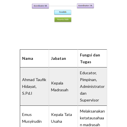
Fungsi dan
Nama
Jabatan
Tugas
Educator,
Ahmad Taufik
Pimpinan,
Kepala
Hidayat,
Administrator
Madrasah
S.Pd.I
dan
Supervisor
Melaksanakan
Emus
Kepala Tata
ketatausahaa
Musyirudin
Usaha
n madrasah