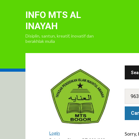
INFO MTS AL
INAYAH
Disiplin, santun, kreatif, inovatif dan
berakhlak mulia
Sea
Login
Sorry,