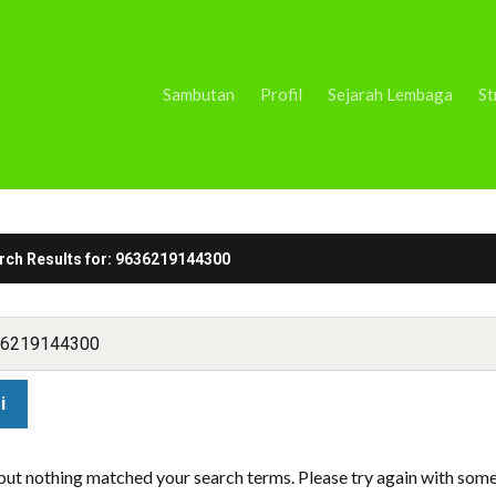
Sambutan
Profil
Sejarah Lembaga
St
rch Results for:
9636219144300
 but nothing matched your search terms. Please try again with som