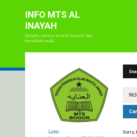
INFO MTS AL
INAYAH
Disiplin, santun, kreatif, inovatif dan
berakhlak mulia
Sea
Login
Sorry,