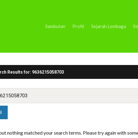
Sambutan
Profil
Sejarah Lembaga
St
rch Results for:
9636215058703
 but nothing matched your search terms. Please try again with som