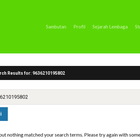
Sambutan
Profil
Sejarah Lembaga
St
rch Results for:
9636210195802
 but nothing matched your search terms. Please try again with som