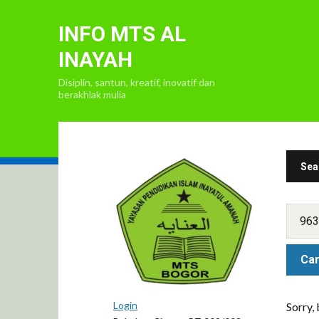
INFO MTS AL
INAYAH
Disiplin, santun, kreatif, inovatif dan
berakhlak mulia
Sea
Login
Sorry,