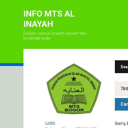
INFO MTS AL
INAYAH
Disiplin, santun, kreatif, inovatif dan
berakhlak mulia
Sea
Login
Sorry,