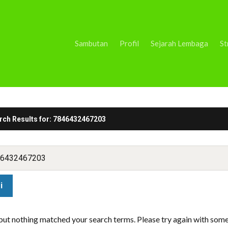
Sambutan
Profil
Sejarah Lembaga
St
rch Results for:
7846432467203
 but nothing matched your search terms. Please try again with som