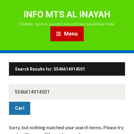
INFO MTS AL INAYAH
Disiplin, santun, kreatif, inovatif dan berakhlak mulia
Menu
Search Results for:
5546614914501
Sorry, but nothing matched your search terms. Please try